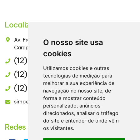
Localização
Av. Frei Pacifico Wagner, Nº 621 – Centro
O nosso site usa
Caraguatatuba / SP
cookies
(12) 3882-1237
Utilizamos cookies e outras
(12) 3882-4669
tecnologias de medição para
melhorar a sua experiência de
(12) 3882-2844
navegação no nosso site, de
forma a mostrar conteúdo
simoescontabilidade@uol.com.br
personalizado, anúncios
direcionados, analisar o tráfego
do site e entender de onde vêm
Redes Sociais
os visitantes.